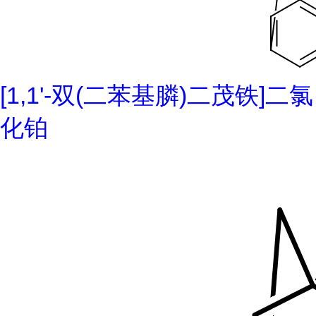
[1,1'-双(二苯基膦)二茂铁]二氯
化铂