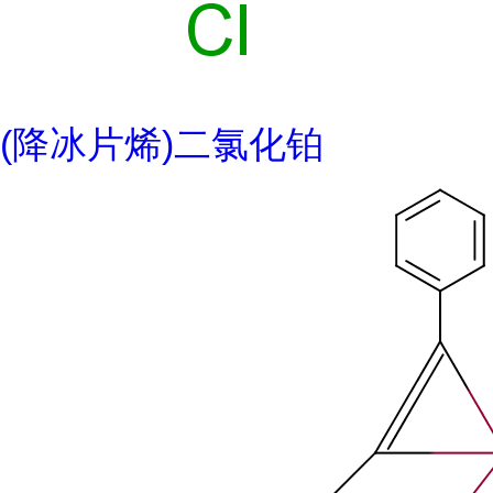
(降冰片烯)二氯化铂