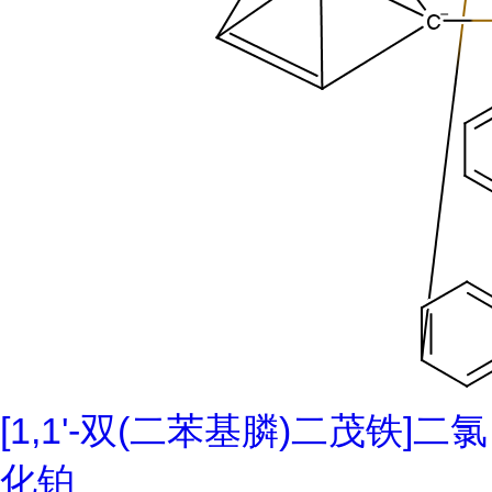
[1,1'-双(二苯基膦)二茂铁]二氯
化铂