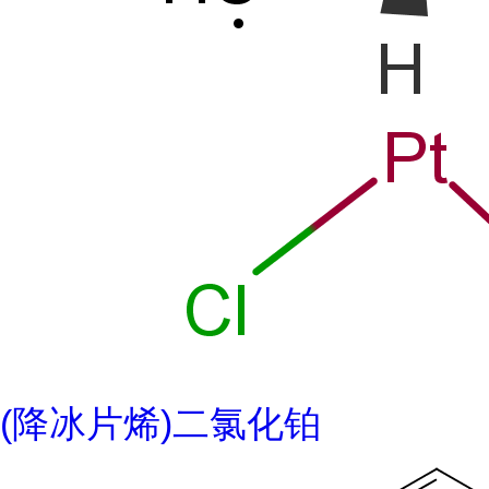
(降冰片烯)二氯化铂