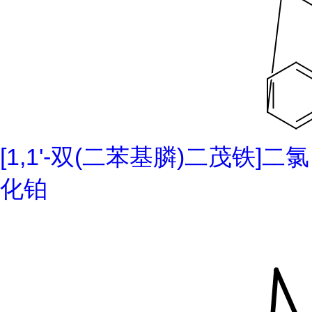
[1,1'-双(二苯基膦)二茂铁]二氯
化铂