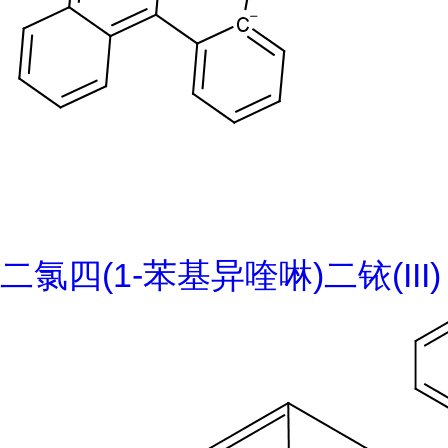
二氯四(1-苯基异喹啉)二铱(III)