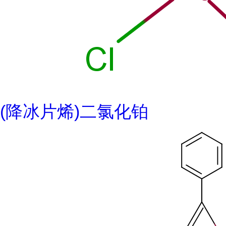
(降冰片烯)二氯化铂