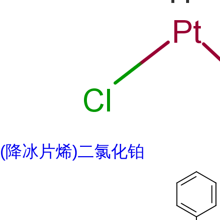
(降冰片烯)二氯化铂