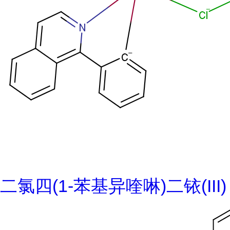
二氯四(1-苯基异喹啉)二铱(III)