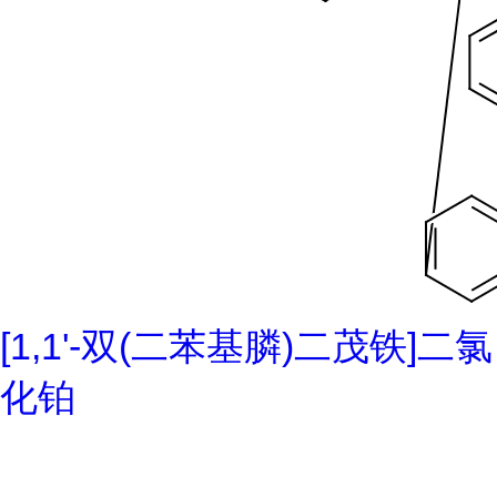
[1,1'-双(二苯基膦)二茂铁]二氯
化铂