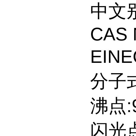
中文
CAS 
EINE
分子式
沸点:9
闪光点: