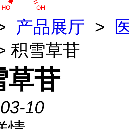
>
产品展厅
>
> 积雪草苷
雪草苷
-03-10
详情