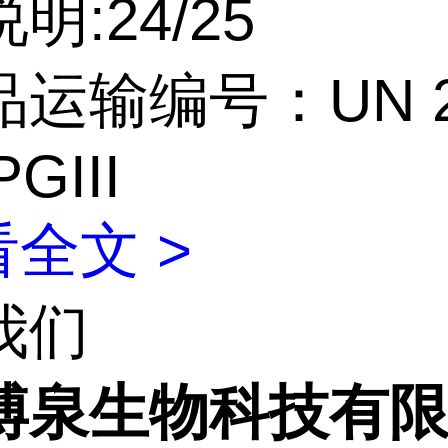
明:24/25
运输编号：UN 2
PGIII
全文 >
我们
博泉生物科技有