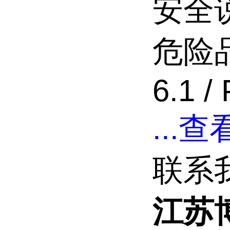
安全说
危险品
6.1 / 
...
查看
联系
江苏