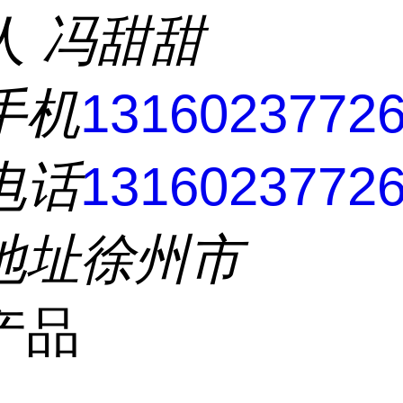
人
冯甜甜
手机
1316023772
电话
1316023772
地址
徐州市
产品