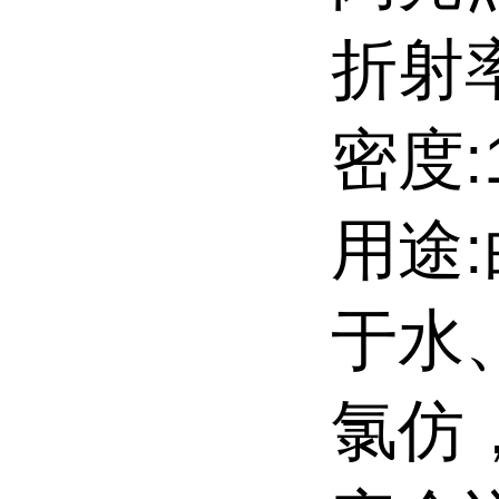
折射率
密度:1
用途
于水
氯仿