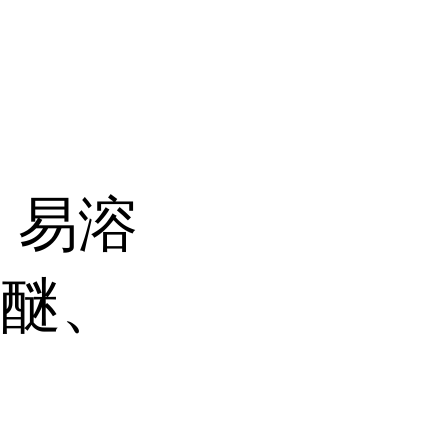
，易溶
乙醚、
。