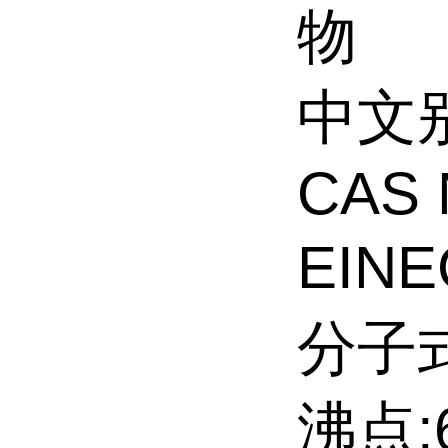
物
中文
CAS 
EINE
分子式
沸点:6