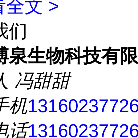
全文 >
我们
博泉生物科技有
人
冯甜甜
手机
1316023772
电话
1316023772