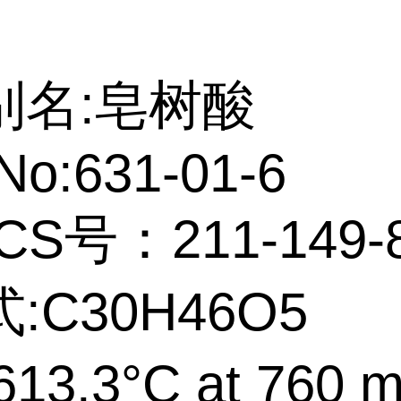
别名:皂树酸
No:631-01-6
CS号：211-149-
:C30H46O5
13.3°C at 760 