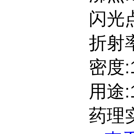
闪光点:
折射率
密度:1
用途:
药理