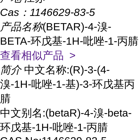
Cas：
1146629-83-5
产品名称
(BETAR)-4-溴-
BETA-环戊基-1H-吡唑-1-丙腈
查看相似产品 >
简介
中文名称:(R)-3-(4-
溴-1H-吡唑-1-基)-3-环戊基丙
腈
中文别名:(betaR)-4-溴-beta-
环戊基-1H-吡唑-1-丙腈