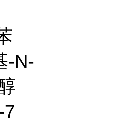
苯
基-N-
甲醇
7