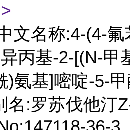
>
中文名称:4-(4-氟
-异丙基-2-[(N-甲
)氨基]嘧啶-5-
名:罗苏伐他汀Z-
No:147118-36-3