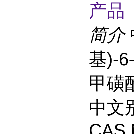
产品 
简介
基)-6
甲磺酰
中文别
CAS 