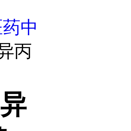
医药中
-异丙
-异