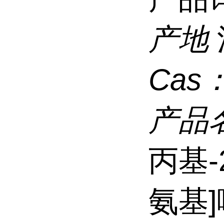
产地
Cas
产品
丙基-
氨基]