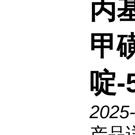
丙基
甲磺
啶-
2025
产品