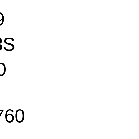
9
3S
0
760