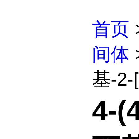
首页
间体
基-2-[
4-