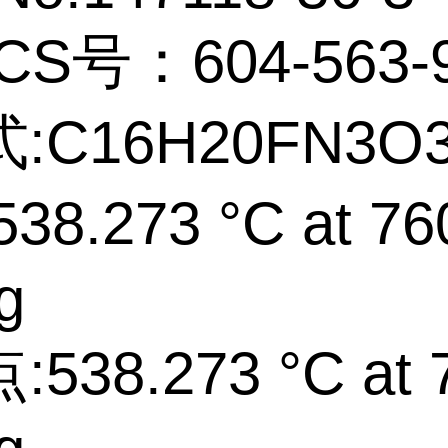
CS号：604-563-
:C16H20FN3O
38.273 °C at 76
g
538.273 °C at 