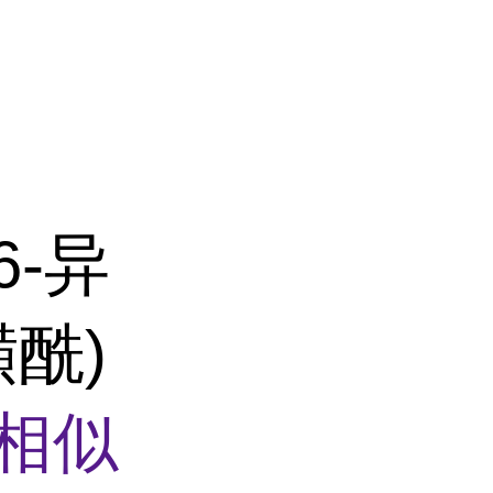
6-异
磺酰)
相似