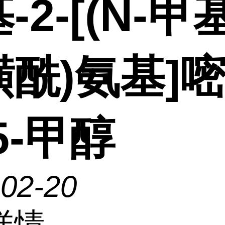
-2-[(N-甲基
酰)氨基]
5-甲醇
-02-20
详情