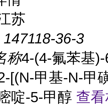
江苏
：
147118-36-3
名称
4-(4-氟苯基)-
2-[(N-甲基-N-甲
嘧啶-5-甲醇
查看