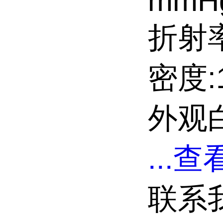
mmH
折射率
密度:1
外观
...
查看
联系