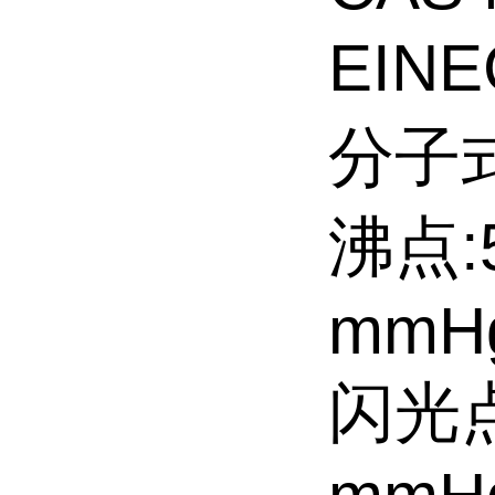
EINE
分子式
沸点:5
mmH
闪光点: