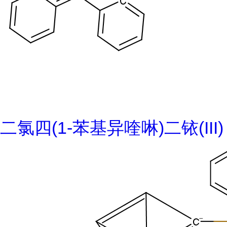
二氯四(1-苯基异喹啉)二铱(III)