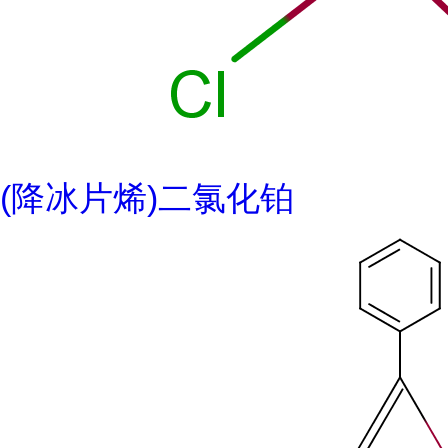
(降冰片烯)二氯化铂