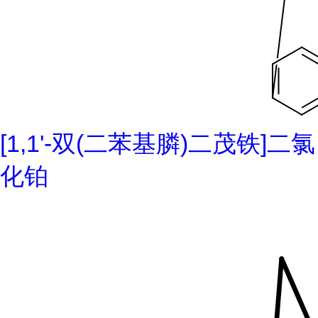
[1,1'-双(二苯基膦)二茂铁]二氯
化铂