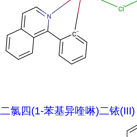
二氯四(1-苯基异喹啉)二铱(III)