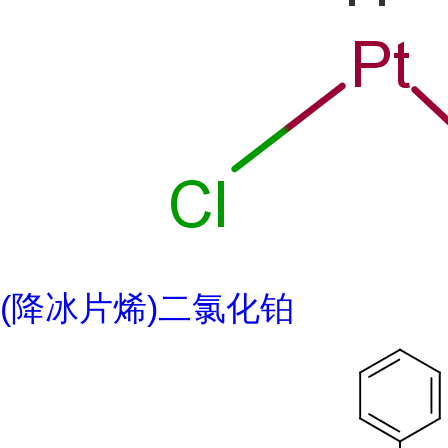
(降冰片烯)二氯化铂