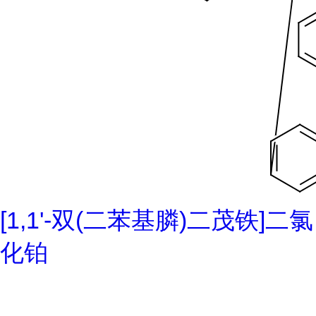
[1,1'-双(二苯基膦)二茂铁]二氯
化铂