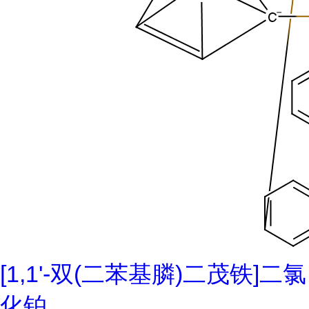
[1,1'-双(二苯基膦)二茂铁]二氯
化铂