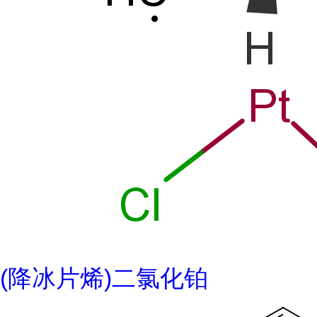
(降冰片烯)二氯化铂