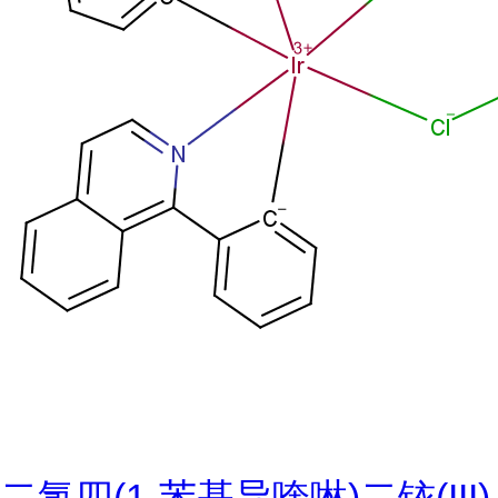
二氯四(1-苯基异喹啉)二铱(III)