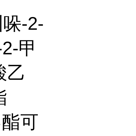
哚-2-
2-甲
酸乙
酯
乙酯可