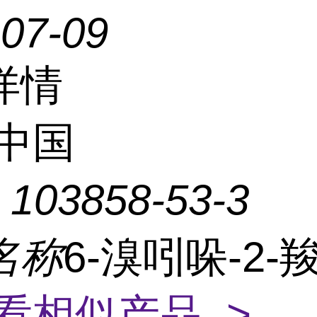
-07-09
详情
中国
：
103858-53-3
名称
6-溴吲哚-2-
看相似产品 >