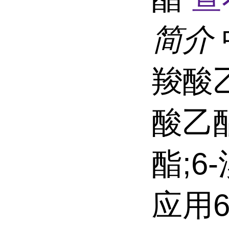
简介
羧酸乙
酸乙酯
酯;6
应用6