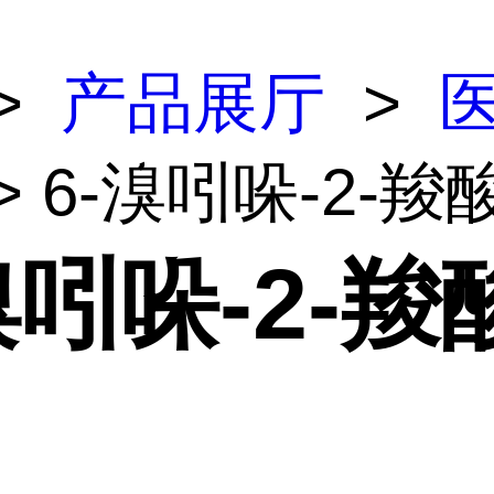
>
产品展厅
>
> 6-溴吲哚-2-
溴吲哚-2-羧