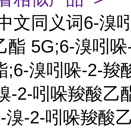
中文同义词6-溴吲
酯 5G;6-溴吲哚-
;6-溴吲哚-2-羧
-溴-2-吲哚羧酸乙
-溴-2-吲哚羧酸