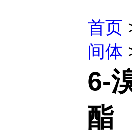
首页
间体
6-
酯