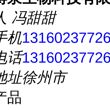
人
冯甜甜
手机
1316023772
电话
1316023772
地址
徐州市
产品