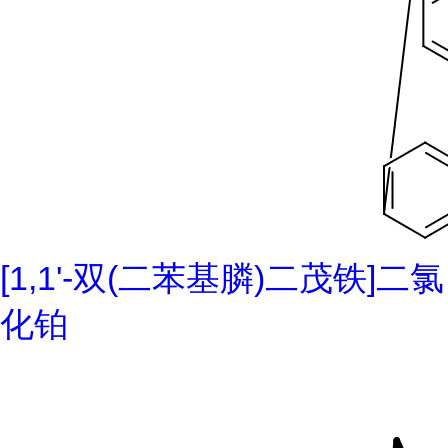
[1,1'-双(二苯基膦)二茂铁]二氯
化铂