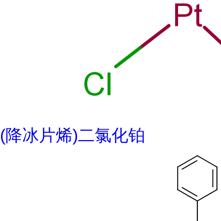
(降冰片烯)二氯化铂