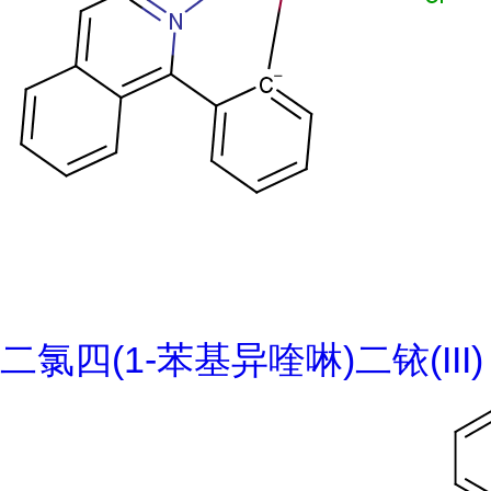
二氯四(1-苯基异喹啉)二铱(III)