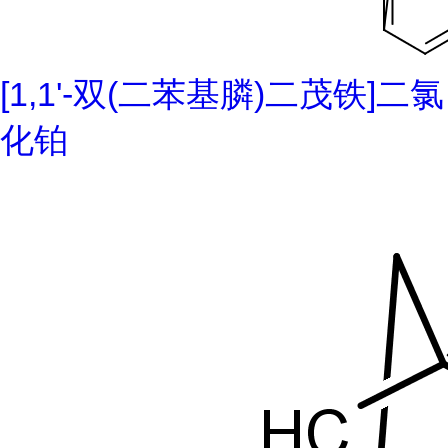
[1,1'-双(二苯基膦)二茂铁]二氯
化铂