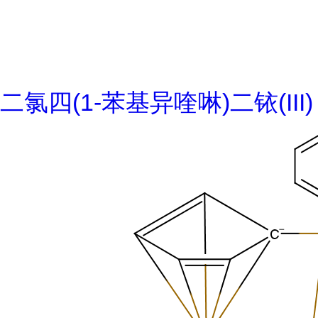
二氯四(1-苯基异喹啉)二铱(III)