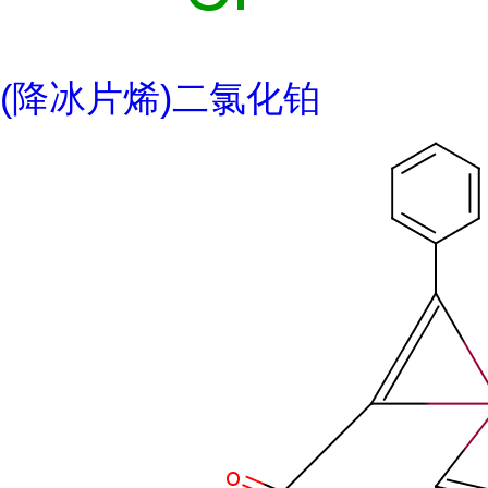
(降冰片烯)二氯化铂